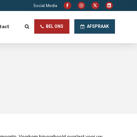
Social Media
tact
BEL ONS
AFSPRAAK
emeente. Voorkom bijvoorbeeld overlast voor uw