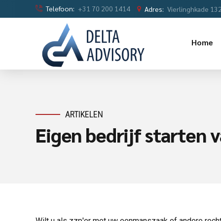
Telefoon:
+31 70 200 1414
Adres:
Vierlinghkade 13
Home
ARTIKELEN
Eigen bedrijf starten v
Wilt u als zzp'er met uw eenmanszaak of andere rec