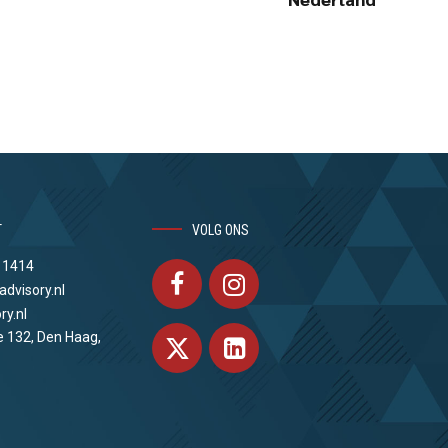
T
VOLG ONS
 1414
advisory.nl
ry.nl
e 132, Den Haag,