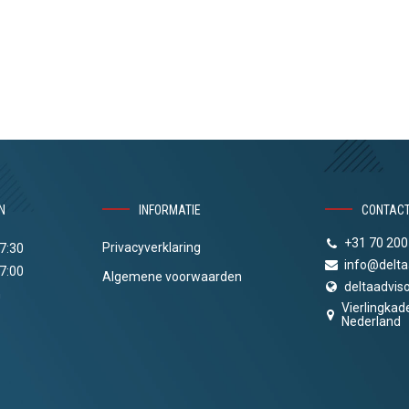
N
INFORMATIE
CONTAC
+31 70 200
Privacyverklaring
17:30
info@delta
17:00
Algemene voorwaarden
deltaadviso
n
Vierlingkad
Nederland