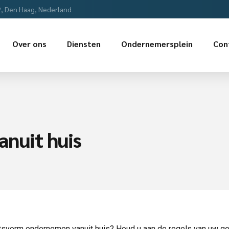
2, Den Haag, Nederland
Over ons
Diensten
Ondernemersplein
Con
anuit huis
htsvorm ondernemen vanuit huis? Houd u aan de regels van uw g