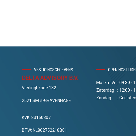
VESTIGINGSGEGEVENS
OPENINGSTIJDE
DELTA ADVISORY B.V.
Ma t/m Vr
:
09:30 - 
Vierlinghkade 132
Zaterdag
:
12:00 - 
Zondag
:
Geslote
2521 SM 's-GRAVENHAGE
KVK: 83150307
BTW: NL862752218B01