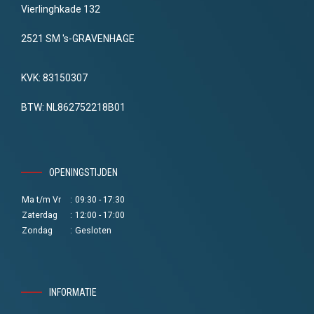
Vierlinghkade 132
2521 SM 's-GRAVENHAGE
KVK: 83150307
BTW: NL862752218B01
OPENINGSTIJDEN
Ma t/m Vr
:
09:30 - 17:30
Zaterdag
:
12:00 - 17:00
Zondag
:
Gesloten
INFORMATIE