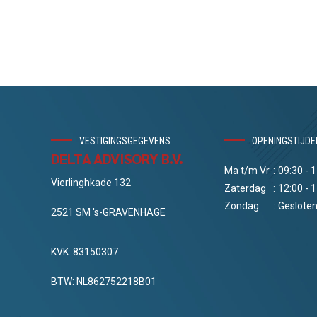
VESTIGINGSGEGEVENS
OPENINGSTIJDE
DELTA ADVISORY B.V.
Ma t/m Vr
:
09:30 - 
Vierlinghkade 132
Zaterdag
:
12:00 - 
Zondag
:
Geslote
2521 SM 's-GRAVENHAGE
KVK: 83150307
BTW: NL862752218B01