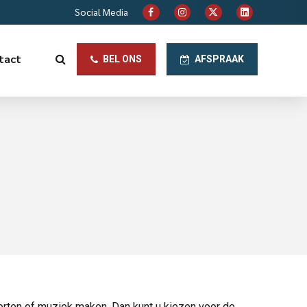
Social Media
tact
BEL ONS
AFSPRAAK
orten of muziek maken. Dan kunt u kiezen voor de