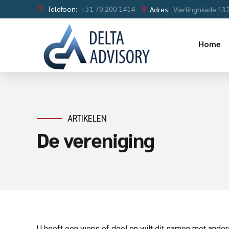
Telefoon:
+31 70 200 1414
Adres:
Vierlinghkade 13
Home
ARTIKELEN
De vereniging
U heeft een wens of doel en wilt dit samen met ander