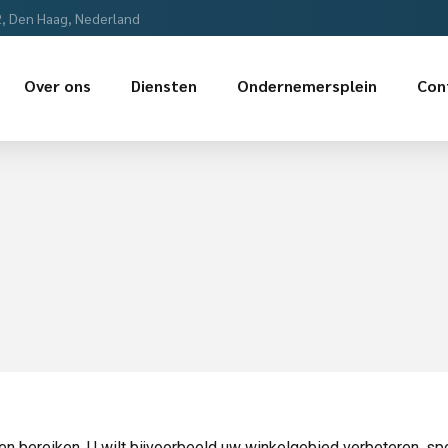
2, Den Haag, Nederland
Over ons
Diensten
Ondernemersplein
Con
en bereiken. U wilt bijvoorbeeld uw winkelgebied verbeteren, sp