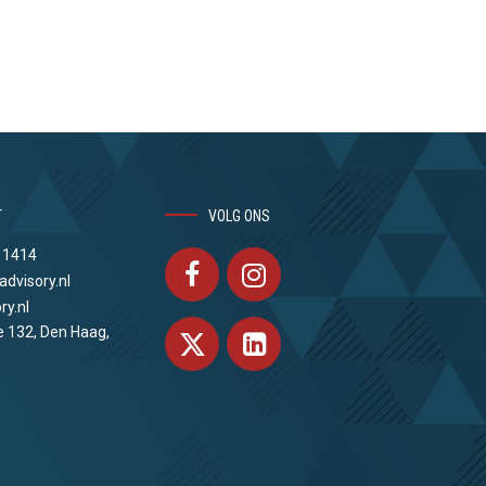
T
VOLG ONS
 1414
advisory.nl
ry.nl
e 132, Den Haag,