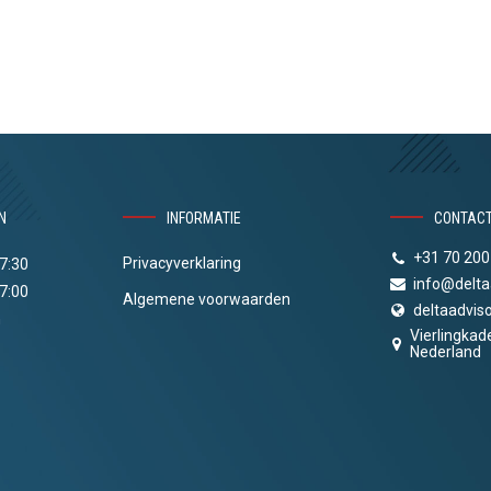
N
INFORMATIE
CONTAC
+31 70 200
Privacyverklaring
17:30
info@delta
17:00
Algemene voorwaarden
deltaadviso
n
Vierlingkad
Nederland