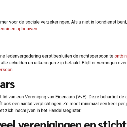
emer voor de sociale verzekeringen. Als u niet in loondienst ben
ensioen opbouwen
.
ne ledenvergadering eerst besluiten de rechtspersoon te
ontbi
lle schulden en uitkeringen zijn betaald. Blijft er vermogen ove
ersoon
.
ars
ht lid van een Vereniging van Eigenaars (VvE). Deze behartigt 
ft ook een aantal verplichtingen. Ze moet minimaal één keer pe
 zich inschrijven in het Handelsregister.
veel verenigingen en sticht