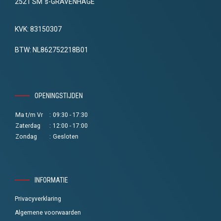
2521 SM 's-GRAVENHAGE
KVK: 83150307
BTW: NL862752218B01
OPENINGSTIJDEN
Ma t/m Vr
:
09:30 - 17:30
Zaterdag
:
12:00 - 17:00
Zondag
:
Gesloten
INFORMATIE
Privacyverklaring
Algemene voorwaarden