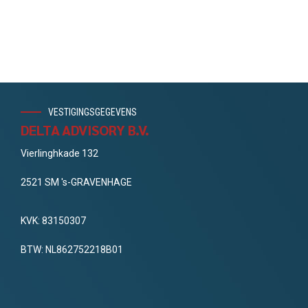
VESTIGINGSGEGEVENS
DELTA ADVISORY B.V.
Vierlinghkade 132
2521 SM 's-GRAVENHAGE
KVK: 83150307
BTW: NL862752218B01