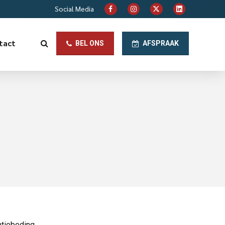
Social Media
tact
BEL ONS
AFSPRAAK
tiebeding.