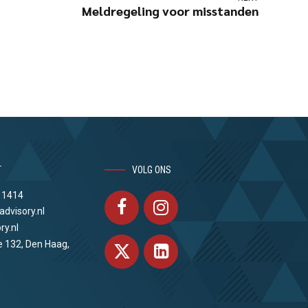
Meldregeling voor misstanden
T
VOLG ONS
 1414
advisory.nl
ry.nl
e 132, Den Haag,