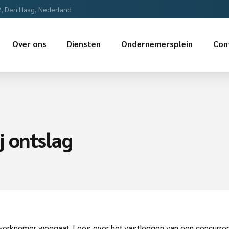
2, Den Haag, Nederland
Over ons
Diensten
Ondernemersplein
Con
j ontslag
werknemer weggaat. Lees over het vastleggen van een concurren