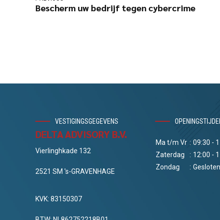
Bescherm uw bedrijf tegen cybercrime
VESTIGINGSGEGEVENS
OPENINGSTIJDE
DELTA ADVISORY B.V.
Ma t/m Vr
:
09:30 - 
Vierlinghkade 132
Zaterdag
:
12:00 - 
Zondag
:
Geslote
2521 SM 's-GRAVENHAGE
KVK: 83150307
BTW: NL862752218B01