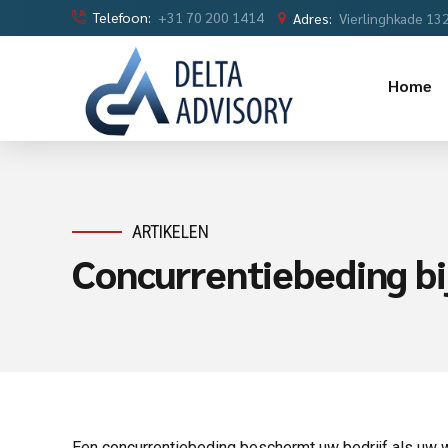
Telefoon:
+31 70 200 1414
Adres:
Vierlinghkade 13
Home
ARTIKELEN
Concurrentiebeding bi
Een concurrentiebeding beschermt uw bedrijf als uw 