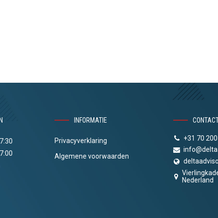
N
INFORMATIE
CONTAC
+31 70 200
Privacyverklaring
17:30
info@delta
17:00
Algemene voorwaarden
deltaadviso
n
Vierlingkad
Nederland