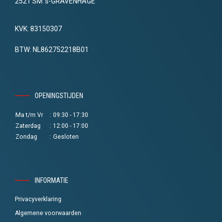
2521 SM 's-GRAVENHAGE
KVK: 83150307
BTW: NL862752218B01
OPENINGSTIJDEN
Ma t/m Vr
:
09:30 - 17:30
Zaterdag
:
12:00 - 17:00
Zondag
:
Gesloten
INFORMATIE
Privacyverklaring
Algemene voorwaarden