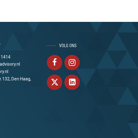
T
VOLG ONS
 1414
advisory.nl
ry.nl
e 132, Den Haag,