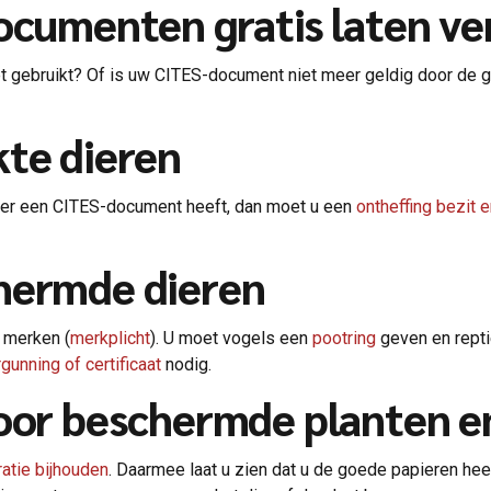
documenten gratis laten v
et gebruikt? Of is uw CITES-document niet meer geldig door de 
kte dieren
dier een CITES-document heeft, dan moet u een
ontheffing bezit 
hermde dieren
r merken (
merkplicht
). U moet vogels een
pootring
geven en repti
rgunning of certificaat
nodig.
voor beschermde planten e
ratie bijhouden
. Daarmee laat u zien dat u de goede papieren he