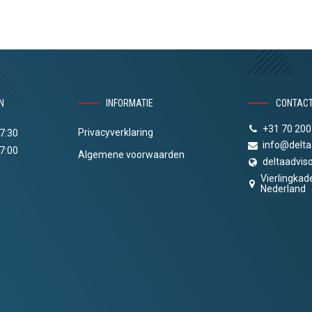
N
INFORMATIE
CONTAC
+31 70 200
Privacyverklaring
17:30
info@delta
17:00
Algemene voorwaarden
deltaadviso
n
Vierlingkad
Nederland