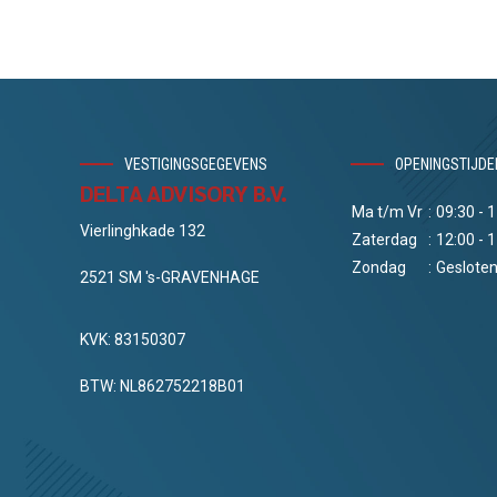
VESTIGINGSGEGEVENS
OPENINGSTIJDE
DELTA ADVISORY B.V.
Ma t/m Vr
:
09:30 - 
Vierlinghkade 132
Zaterdag
:
12:00 - 
Zondag
:
Geslote
2521 SM 's-GRAVENHAGE
KVK: 83150307
BTW: NL862752218B01