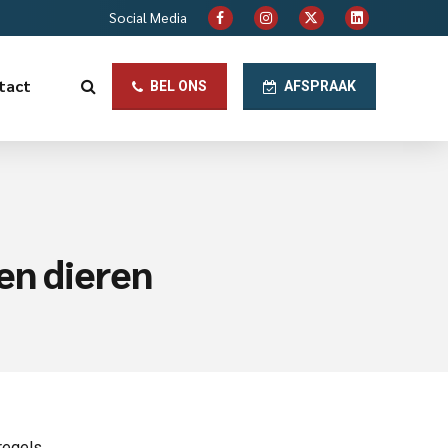
Social Media
tact
BEL ONS
AFSPRAAK
en dieren
regels.