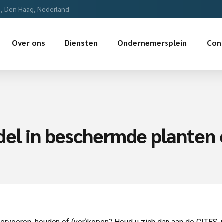
2, Den Haag, Nederland
Over ons
Diensten
Ondernemersplein
Con
del in beschermde planten 
vervoeren, houden of (ver)kopen? Houd u zich dan aan de CITES-