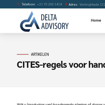
Telefoon:
+31 70 200 1414
Adres:
Vierlinghkade 13
Home
ARTIKELEN
CITES-regels voor han
Wilt u (producten van) beschermde planten of dieren 