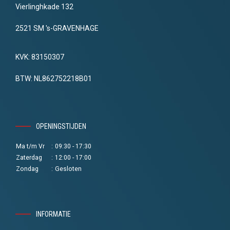
Vierlinghkade 132
2521 SM 's-GRAVENHAGE
KVK: 83150307
BTW: NL862752218B01
OPENINGSTIJDEN
Ma t/m Vr
:
09:30 - 17:30
Zaterdag
:
12:00 - 17:00
Zondag
:
Gesloten
INFORMATIE