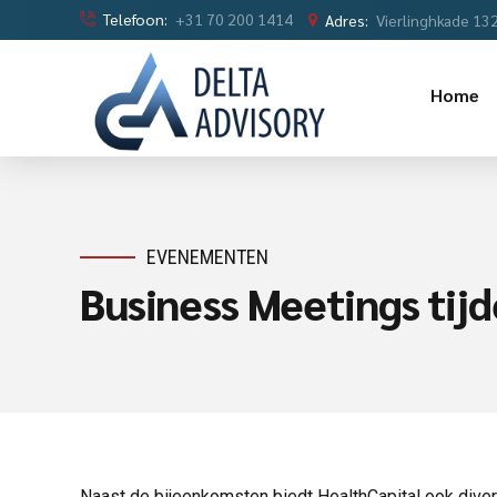
Telefoon:
+31 70 200 1414
Adres:
Vierlinghkade 13
Home
EVENEMENTEN
Business Meetings tij
Naast de bijeenkomsten biedt HealthCapital ook divers