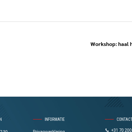
Workshop: haal h
N
INFORMATIE
CONTAC
+31 70 200
Privacyverklaring
17:30