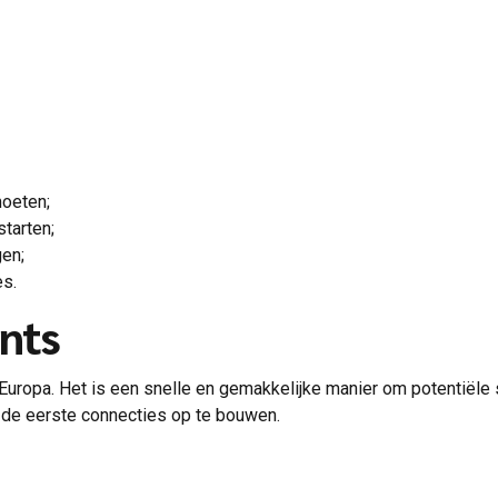
moeten;
tarten;
en;
es.
ents
l Europa. Het is een snelle en gemakkelijke manier om potentië
m de eerste connecties op te bouwen.