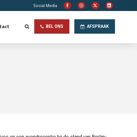
Social Media
tact
BEL ONS
AFSPRAAK
ies en een avondreceptie bij de stand van Berlijn-