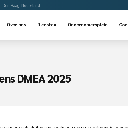
2, Den Haag, Nederland
Over ons
Diensten
Ondernemersplein
Con
dens DMEA 2025
e andere activiteiten aan, zoals een excursie, informatieve sess