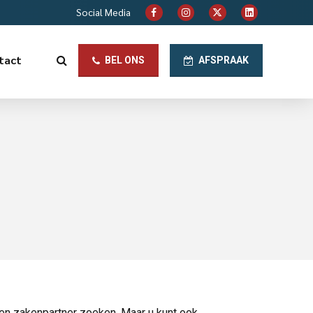
Social Media
tact
BEL ONS
AFSPRAAK
een zakenpartner zoeken. Maar u kunt ook