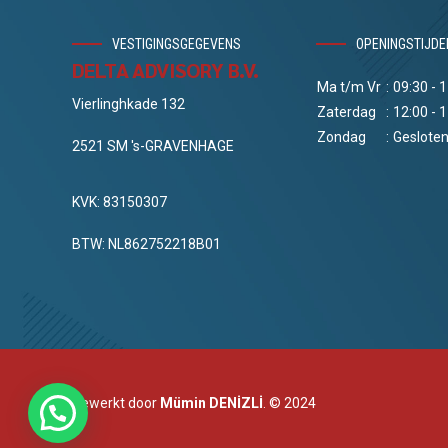
VESTIGINGSGEGEVENS
OPENINGSTIJDE
DELTA ADVISORY B.V.
Ma t/m Vr
:
09:30 - 
Vierlinghkade 132
Zaterdag
:
12:00 - 
Zondag
:
Geslote
2521 SM 's-GRAVENHAGE
KVK: 83150307
BTW: NL862752218B01
Bewerkt door
Mümin DENİZLİ
. © 2024