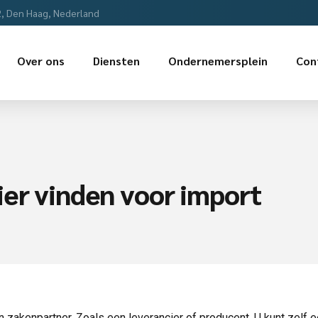
2, Den Haag, Nederland
Over ons
Diensten
Ondernemersplein
Con
ier vinden voor import
n zakenpartner. Zoals een leverancier of producent. U kunt zelf 