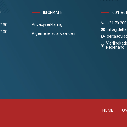
N
INFORMATIE
CONTAC
+31 70 200
Privacyverklaring
17:30
info@delta
17:00
Algemene voorwaarden
deltaadviso
n
Vierlingkad
Nederland
HOME
OV