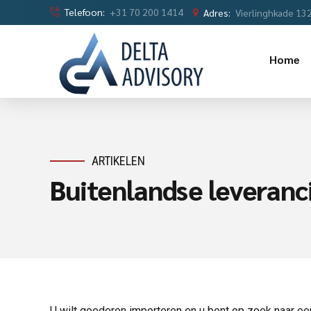
Telefoon:
+31 70 200 1414
Adres:
Vierlinghkade 13
Home
ARTIKELEN
Buitenlandse leveranc
U wilt goederen importeren en u bent op zoek naar ee