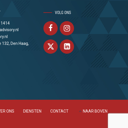
T
VOLG ONS
 1414
advisory.nl
ry.nl
e 132, Den Haag,
ER ONS
DIENSTEN
CONTACT
NAAR BOVEN