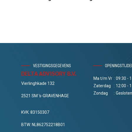
VESTIGINGSGEGEVENS
OPENINGSTIJDE
DELTA ADVISORY B.V.
Ma t/m Vr
:
09:30 - 
Vierlinghkade 132
Zaterdag
:
12:00 - 
Zondag
:
Geslote
2521 SM 's-GRAVENHAGE
KVK: 83150307
BTW: NL862752218B01