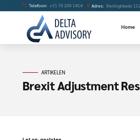
Telefoon:
+31 70 200 1414
Adres:
Vierlinghkade 13
Home
ARTIKELEN
Brexit Adjustment Res
Let op: gesloten