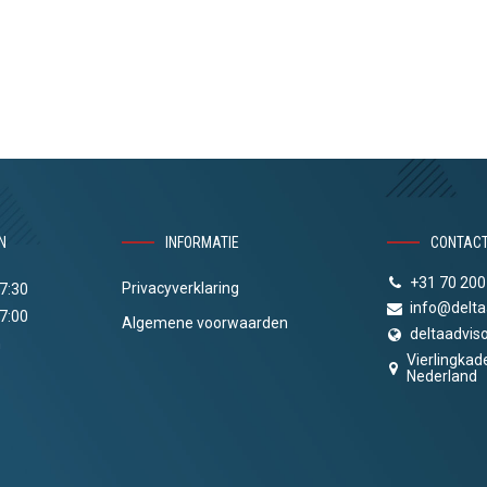
N
INFORMATIE
CONTAC
+31 70 200
Privacyverklaring
17:30
info@delta
17:00
Algemene voorwaarden
deltaadviso
n
Vierlingkad
Nederland