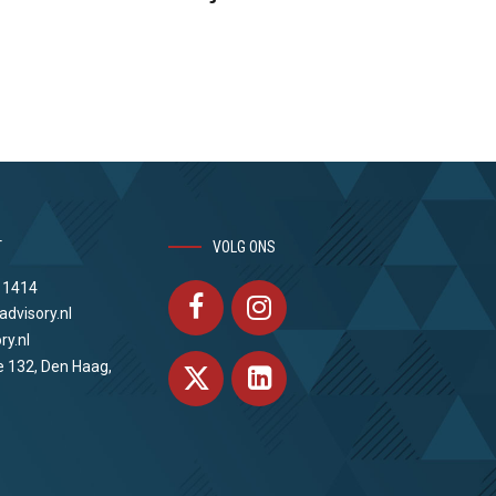
T
VOLG ONS
 1414
advisory.nl
ry.nl
e 132, Den Haag,