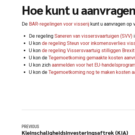
Hoe kunt u aanvrage
De
BAR-regelingen voor visserij
kunt u aanvragen op 
De regeling
Saneren van vissersvaartuigen (SVV)
i
U kon
de regeling Steun voor inkomensverlies viss
U kon
de regeling Vissersvaartuig stilliggen Brexi
U kon de
Tegemoetkoming gemaakte kosten aanv
U kon zich
aanmelden voor het EU-handelsprogr
U kon de
Tegemoetkoming nog te maken kosten a
PREVIOUS
Kleinschaligheidsinvesteringsaftrek (KIA)