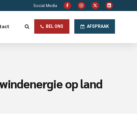
Social Media
tact
BEL ONS
AFSPRAAK
 windenergie op land