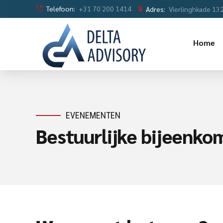
Telefoon:
+31 70 200 1414
Adres:
Vierlinghkade 13
Home
EVENEMENTEN
Bestuurlijke bijeenko