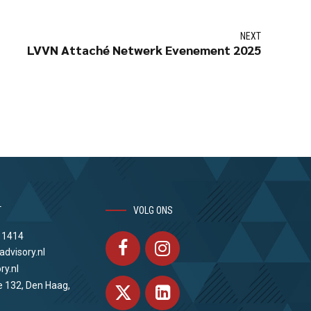
NEXT
LVVN Attaché Netwerk Evenement 2025
T
VOLG ONS
 1414
advisory.nl
ry.nl
e 132, Den Haag,