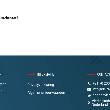
minderen?
N
INFORMATIE
CONTAC
+31 70 200
Privacyverklaring
17:30
info@delta
17:00
Algemene voorwaarden
deltaadviso
n
Vierlingkad
Nederland