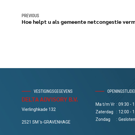
PREVIOUS
Hoe helpt u als gemeente netcongestie ver
VESTIGINGSGEGEVENS
OPENINGSTIJDE
DELTA ADVISORY B.V.
Ma t/m Vr
:
09:30 - 
Vierlinghkade 132
Zaterdag
:
12:00 - 
Zondag
:
Geslote
2521 SM 's-GRAVENHAGE