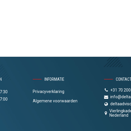
N
INFORMATIE
CONTAC
+31 70 200
Privacyverklaring
17:30
info@delta
17:00
Algemene voorwaarden
deltaadviso
n
Vierlingkad
Nederland