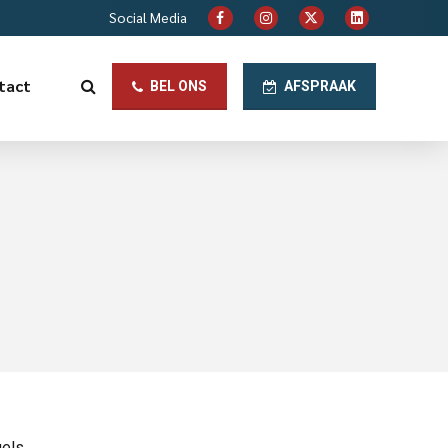
Social Media
tact
BEL ONS
AFSPRAAK
els.