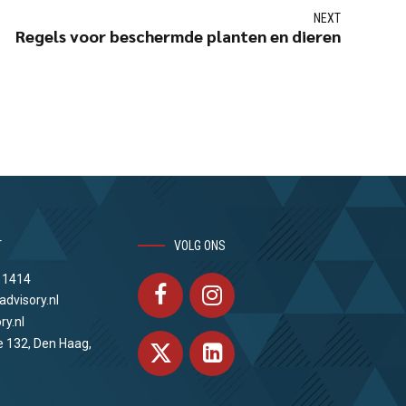
NEXT
Regels voor beschermde planten en dieren
T
VOLG ONS
 1414
advisory.nl
ry.nl
e 132, Den Haag,