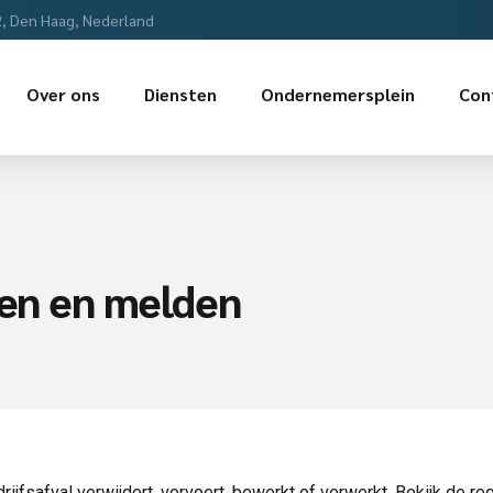
2, Den Haag, Nederland
Over ons
Diensten
Ondernemersplein
Con
ren en melden
ijfsafval verwijdert, vervoert, bewerkt of verwerkt. Bekijk de reg