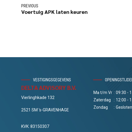
PREVIOUS
Voertuig APK laten keuren
VESTIGINGSGEGEVENS
OPENINGSTIJDE
DELTA ADVISORY B.V.
Ma t/m Vr
:
09:30 - 
Vierlinghkade 132
Zaterdag
:
12:00 - 
Zondag
:
Geslote
2521 SM 's-GRAVENHAGE
KVK: 83150307