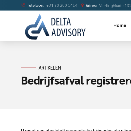
Telefoon:
+31 70 200 1414
Adres:
Vierlinghkade 13
Home
ARTIKELEN
Bedrijfsafval registre
U moet een afvalstoffenregistratie bijhouden als u bedr