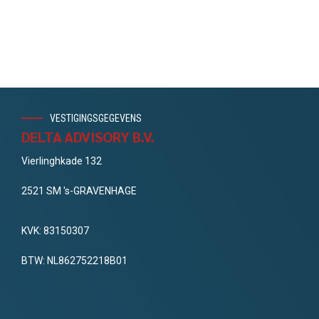
VESTIGINGSGEGEVENS
DELTA ADVISORY B.V.
Vierlinghkade 132
2521 SM 's-GRAVENHAGE
KVK: 83150307
BTW: NL862752218B01